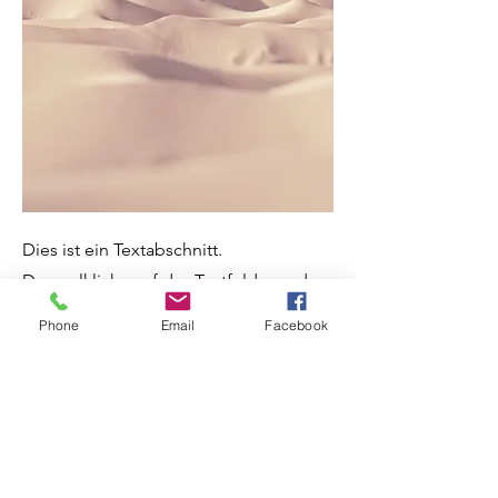
Dies ist ein Textabschnitt.
Doppelklicke auf das Textfeld, um den
Inhalt individuell anzupassen. Füge
Phone
Email
Facebook
relevante Infos für deine Besucher
hinzu. Besucher interessieren sich für
deinen Hintergrund.
Erzähle ihnen mehr über dich und die